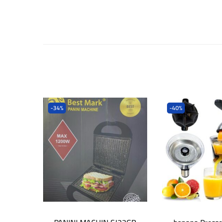
-34%
-40%