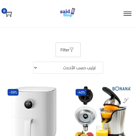
0
Filter
-39%
-40%