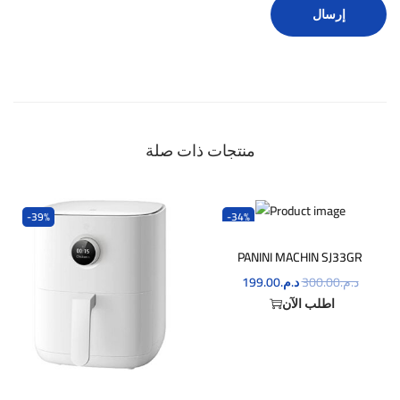
منتجات ذات صلة
-39%
-34%
PANINI MACHIN SJ33GR
د.م.
300.00
د.م.
199.00
اطلب الآن