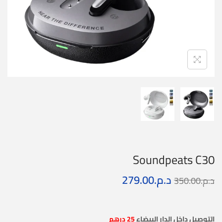
Soundpeats C30
د.م.
279.00
د.م.
350.00
التوصيل داخل الدار البيضاء
25 درهم