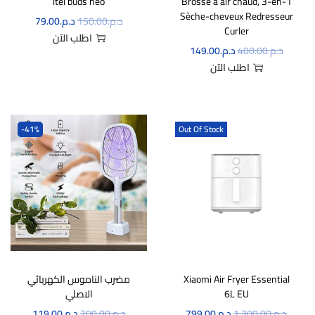
itel buds neo
Brosse à air chaud, 3-en-1
Sèche-cheveux Redresseur
د.م.
150.00
د.م.
79.00
Curler
اطلب الآن
د.م.
400.00
د.م.
149.00
اطلب الآن
-41%
Out Of Stock
Xiaomi Air Fryer Essential
مضرب الناموس الكهربائي
6L EU
الاصلي
د.م.
1,300.00
د.م.
799.00
د.م.
200.00
د.م.
119.00