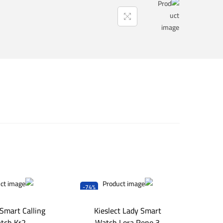
-74%
 Smart Calling
Kieslect Lady Smart
tch Kr2
Watch Lora Reno 3