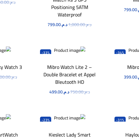
د.م.
0.00
Positioning 5ATM
.
799.00
ا
Waterproof
لآن
د.م.
1,000.00
د.م.
799.00
اطلب الآن
-33%
-34%
y Watch 3
Mibro Watch Lite 2 –
Mibr
Double Bracelet et Appel
.
399.00
د.م.
900.00
Bleutooth HD
لآن
ا
د.م.
750.00
د.م.
499.00
اطلب الآن
-23%
-31%
rtWatch
Kieslect Lady Smart
Haylou