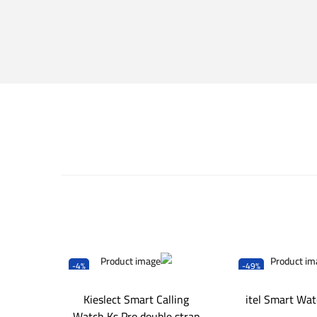
-4%
-49%
Kieslect Smart Calling
itel Smart Wat
Watch Ks Pro double strap