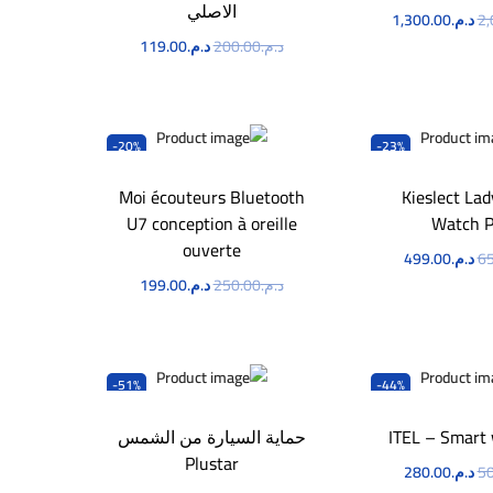
الاصلي
2,
د.م.
1,300.00
د.م.
200.00
د.م.
119.00
طلب الآن
اطلب الآن
-20%
-23%
Moi écouteurs Bluetooth
Kieslect La
U7 conception à oreille
Watch 
ouverte
65
د.م.
499.00
د.م.
250.00
د.م.
199.00
طلب الآن
اطلب الآن
-51%
-44%
ITEL – Smart
حماية السيارة من الشمس
Plustar
50
د.م.
280.00