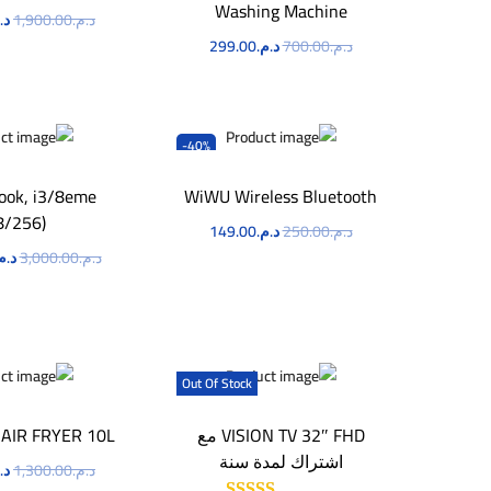
Washing Machine
د.م.
1,900.00
د.
د.م.
700.00
د.م.
299.00
اطلب ا
اطلب الآن
-40%
ook, i3/8eme
WiWU Wireless Bluetooth
8/256)
د.م.
250.00
د.م.
149.00
د.م.
3,000.00
د.م
اطلب الآن
اطلب ا
Out Of Stock
VISION TV 32″ FHD مع
 AIR FRYER 10L
اشتراك لمدة سنة
د.م.
1,300.00
د.