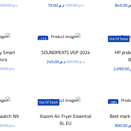
م.
849.00
د.م.
150.00
د.م.
79.00
د.م.
000.00
لآن
اطلب الآن
ا
-17%
Out Of Stock
dy Smart
SOUNDPEATS VGP 2024
HP prob
Pura
(
د.م.
300.00
د.م.
249.00
.
2,099.00
د.م.
0.00
اطلب الآن
لآن
ا
Out Of Stock
-38%
 watch N9
Xiaomi Air Fryer Essential
Best mark
6L EU
م.
800.00
د.م.
0.00