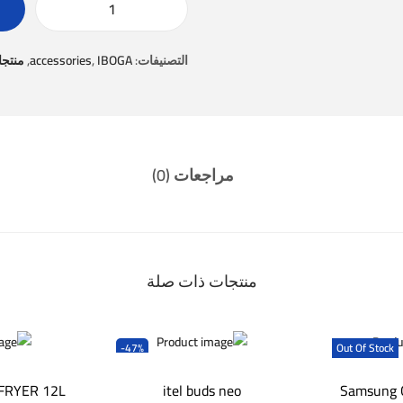
التصنيفات:
IBOGA
,
accessories
,
منتجا
مراجعات (0)
منتجات ذات صلة
-47%
Out Of Stock
 FRYER 12L
itel buds neo
Samsung 