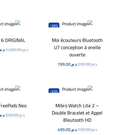
-20%
p 6 ORIGINAL
Moi écouteurs Bluetooth
U7 conception à oreille
د.م.
1,500.00
د.م
ouverte
اطلب ا
د.م.
250.00
د.م.
199.00
اطلب الآن
-33%
FreePods Neo
Mibro Watch Lite 2 –
Double Bracelet et Appel
د.م.
250.00
د.م
Bleutooth HD
اطلب ا
د.م.
750.00
د.م.
499.00