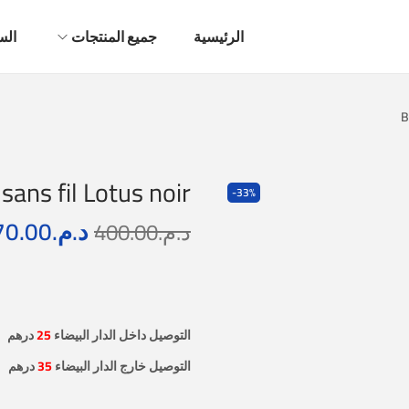
الرئيسية
جميع المنتجات
الس
B
ans fil Lotus noir
-33%
د.م.
70.00
د.م.
400.00
التوصيل داخل الدار البيضاء
25
درهم
التوصيل خارج الدار البيضاء
35
درهم