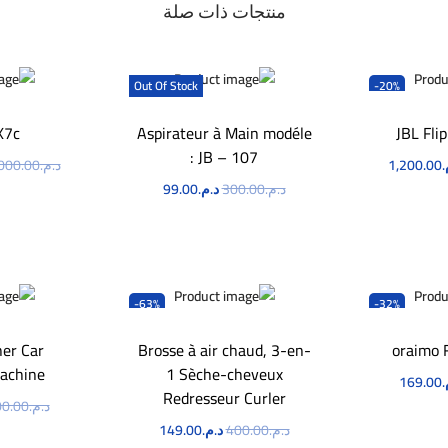
منتجات ذات صلة
Out Of Stock
-20%
X7c
Aspirateur à Main modéle
JBL Fli
: JB – 107
.
1,200.00
د.م.
000.00
د.م.
300.00
د.م.
99.00
لآن
ا
اطلب الآن
-63%
-32%
ner Car
Brosse à air chaud, 3-en-
oraimo 
achine
1 Sèche-cheveux
.
169.00
Redresseur Curler
د.م.
0.00
لآن
د.م.
400.00
د.م.
149.00
ا