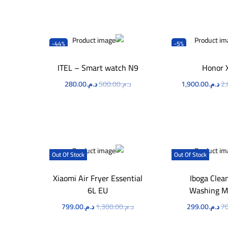
-44%
-5%
ITEL – Smart watch N9
Honor 
2,
د.م.
1,900.00
د.م.
500.00
د.م.
280.00
طلب الآن
اطلب الآن
Out Of Stock
Out Of Stock
Xiaomi Air Fryer Essential
Iboga Clea
6L EU
Washing M
70
د.م.
299.00
د.م.
1,300.00
د.م.
799.00
طلب الآن
اطلب الآن